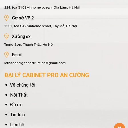
224, toà S109 vinhome ocean, Gia Lâm, Hà Nội
Cơ sở VP 2
1201, toà SA2 vinhome smart, Tây Mỗ, Hà Nội
Xưởng sx
Tràng Sơn, Thạch Thất, Hà Nội
Email
lethaodesignconstruction@gmail.com
ĐẠI LÝ CABINET PRO AN CƯỜNG
Về chúng tôi
Nội Thất
Đồ rời
Tin tức
Liên hệ