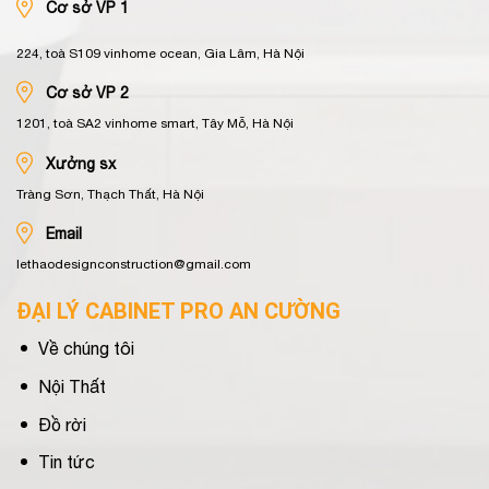
Cơ sở VP 1
224, toà S109 vinhome ocean, Gia Lâm, Hà Nội
Cơ sở VP 2
1201, toà SA2 vinhome smart, Tây Mỗ, Hà Nội
Xưởng sx
Tràng Sơn, Thạch Thất, Hà Nội
Email
lethaodesignconstruction@gmail.com
ĐẠI LÝ CABINET PRO AN CƯỜNG
Về chúng tôi
Nội Thất
Đồ rời
Tin tức