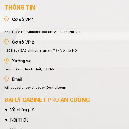
THÔNG TIN
Cơ sở VP 1
224, toà S109 vinhome ocean, Gia Lâm, Hà Nội
Cơ sở VP 2
1201, toà SA2 vinhome smart, Tây Mỗ, Hà Nội
Xưởng sx
Tràng Sơn, Thạch Thất, Hà Nội
Email
lethaodesignconstruction@gmail.com
ĐẠI LÝ CABINET PRO AN CƯỜNG
Về chúng tôi
Nội Thất