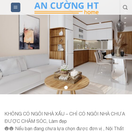
Skip
to
content
KHÔNG CÓ NGÔI NHÀ XẤU – CHỈ CÓ NGÔI NHÀ CHƯA
ĐƯỢC CHĂM SÓC, Làm đẹp
🎃🎃 Nếu bạn đang chưa lựa chọn được đơn vị , Nội Thất