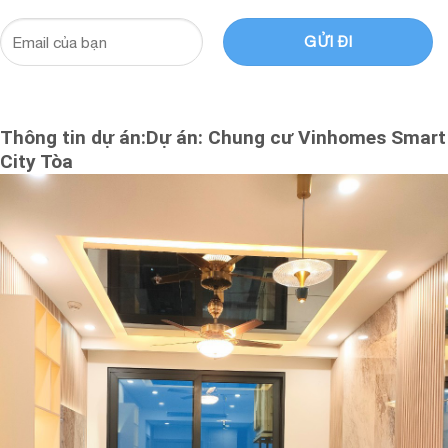
The Tonkin T2 trục 12a ( MR TIẾN )
Thông tin dự án:Dự án: Chung cư Vinhomes Smart
City Tòa