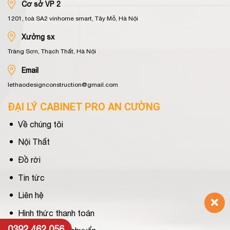
Cơ sở VP 2
1201, toà SA2 vinhome smart, Tây Mỗ, Hà Nội
Xưởng sx
Tràng Sơn, Thạch Thất, Hà Nội
Email
lethaodesignconstruction@gmail.com
ĐẠI LÝ CABINET PRO AN CƯỜNG
Về chúng tôi
Nội Thất
Đồ rời
Tin tức
Liên hệ
Hình thức thanh toán
0392 462 056