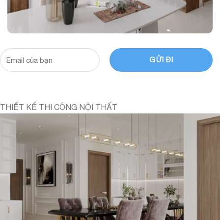
THIẾT KẾ THI CÔNG NỘI THẤT
can-2-ngu-1-64mv-2-ve-sinh-khach-hang-c