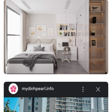
THIẾT KẾ CĂN HỘ 1 NGỦ 43M2
The Tonkin T2 trục 12a ( MR TIẾN )