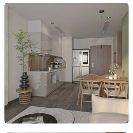
THIẾT KẾ 1 NGỦ 43MV THE ZEN R103